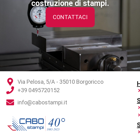
costruzione di stampi.
CONTATTACI
Via Pelosa, 5/A - 35010 Borgoricco
+39 0495720152
S
info@cabostampi.it
S