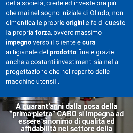
della società, crede ed investe ora più
che mai nel sogno iniziale di Olindo, non
dimentica le proprie
origini
e fa di questo
la propria
forza
, ovvero massimo
impegno
verso il cliente e
cura
artigianale del
prodotto
finale grazie
anche a costanti investimenti sia nella
progettazione che nel reparto delle
macchine utensili.
A quarant’anni dalla posa della
“prima pietra” CABO si impegna ad
essere sinonimo di qualità ed
affidabilità nel settore della